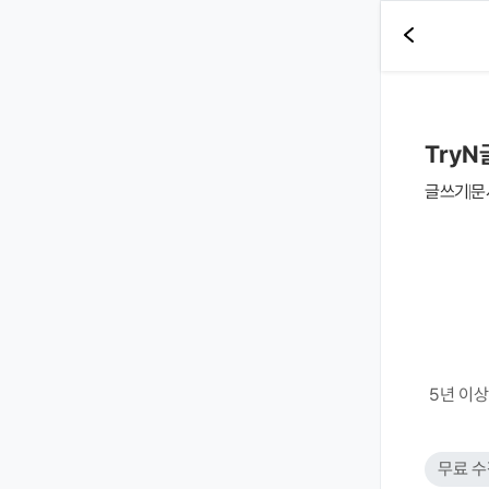
TryN
글쓰기
문
5년 이
무료 수