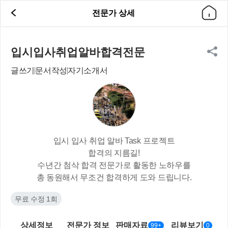
전문가 상세
입시입사취업알바합격전문
글쓰기
문서작성
자기소개서
입시 입사 취업 알바 Task 프로젝트
합격의 지름길!
수년간 첨삭 합격 전문가로 활동한 노하우를
총 동원해서 무조건 합격하게 도와 드립니다.
무료 수정 1회
상세정보
전문가 정보
판매자료
리뷰보기
99+
0